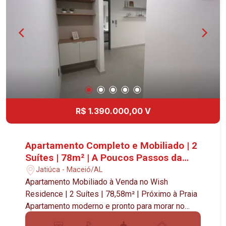
qualidade de vida em uma das regiões mais
valorizadas da cidade. Diferenciais do imóvel:
78,58m² de área privativa 2 suítes 2 banheiros
Vista mar definitiva Prédio recém-entregue
(2025) Localização privilegiada próxima à praia
Alto potencial de valorização Uma excelente
oportunidade tanto para moradia quanto para
investimento, com grande potencial de
rentabilidade em aluguel anual ou por temporada.
R$ 1.390.000,00 V
Apartamento Completo e Mobiliado | 2
Suítes | 78m² | A Poucos Passos da
Praia
Jatiúca - Maceió/AL
Apartamento Mobiliado à Venda no Wish
Residence | 2 Suítes | 78,58m² | Próximo à Praia
Apartamento moderno e pronto para morar no
Wish Residence, um lançamento recente com