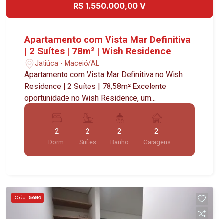
R$ 1.550.000,00 V
Apartamento com Vista Mar Definitiva
| 2 Suítes | 78m² | Wish Residence
Jatiúca - Maceió/AL
Apartamento com Vista Mar Definitiva no Wish
Residence | 2 Suítes | 78,58m² Excelente
oportunidade no Wish Residence, um
empreendimento recém-entregue que une
modernidade, conforto e uma localização
2
2
2
2
privilegiada próxima à praia. O apartamento
Dorm.
Suítes
Banho
Garagens
possui 78,58m² de área privativa, com 2 suítes,
ambientes bem distribuídos e um grande
diferencial: vista mar definitiva, proporcionando
uma vista permanente e valorizando ainda mais o
imóvel. Localizado em um prédio novo, entregue
Cód.
5684
recentemente, o imóvel oferece o conforto de
uma construção moderna, ideal para quem busca