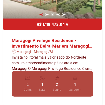
R$ 1.118.472,94 V
Maragogi Privilege Residence -
Investimento Beira-Mar em Maragogi |
Studios e Apartamentos com Alto
Maragogi - Maragogi/AL
Potencial de Rentabilidade
Invista no litoral mais valorizado do Nordeste
com um empreendimento pé na areia em
Maragogi O Maragogi Privilege Residence é um
empreendimento desenvolvido para investidores
que desejam unir valorização patrimonial, geração
2
1
2
1
de renda recorrente e um imóvel em uma das
Dorm.
Suite
Banho
Garagem
praias mais desejadas do Brasil. Localizado em
Maragogi, Alagoas, no coração da Costa dos
Corais, o projeto nasce em uma região com